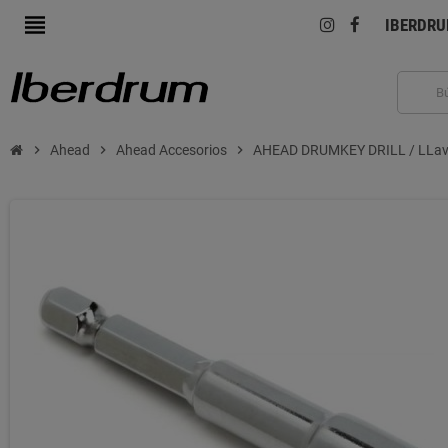
view_headline
IBERDR
chevron_right
Ahead
chevron_right
Ahead Accesorios
chevron_right
AHEAD DRUMKEY DRILL / LLave