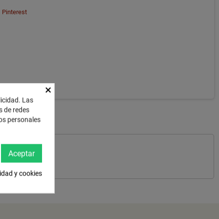
Pinterest
×
licidad. Las
es de redes
tos personales
Aceptar
cidad y cookies