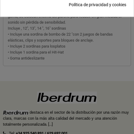
drásticamente el volumen de la batería acústica, para que se puedas
Política de privacidad y cookies
practicar en casi cualquier momento. Las "almohadillas" sordinas de
goma, se colocan encima del parche para reducir en gran medida el
sonido sin pérdida de sensibilidad.
Incluye , 12", 13", 14 ", 16" sordinas
• Incluye una sordina de bombo de 22 "con 2 juegos de bandas
elásticas, clips y soportes para bloques de anclaje.
• Incluye 2 sordinas para losplatos
• Incluye 1 sordina para el Hit-Hat
• Goma antideslizante
destaca en el sector de la distribución por una razón muy
clara, marcas con la más alta calidad del mercado y una atención
totalmente personalizada
.
[...]
Tel:
+34 925 540 891
/
629 692 001