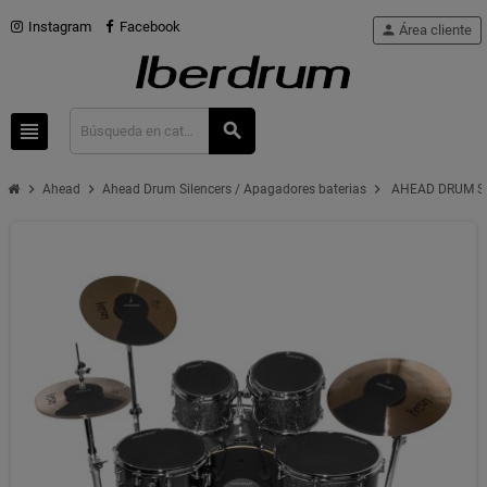
Instagram
Facebook
person
Área cliente
view_headline
search
chevron_right
chevron_right
chevron_right
Ahead
Ahead Drum Silencers / Apagadores baterias
AHEAD DRUM SIL