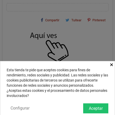
Compartir
Tuitear
Pinterest
×
Esta tienda te pide que aceptes cookies para fines de
rendimiento, redes sociales y publicidad. Las redes sociales y las
cookies publicitarias de terceros se utilizan para ofrecerte
funciones de redes sociales y anuncios personalizados.
DESCRIPCIÓN
¿Aceptas estas cookies y el procesamiento de datos personales
involucrados?
AHEAD DRUM SILENCERS STANDARD PACK - 12", 13", 14", 16", BD22,
Configurar
Aceptar
C16, C20, HH14
Pack de sordinas para todo el kit. Están diseñados para reducir