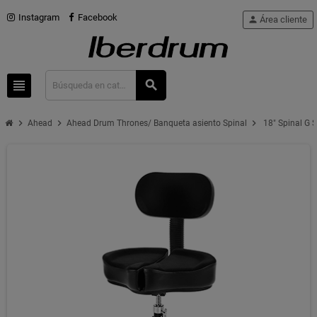
Instagram
Facebook
person
Área cliente
view_headline
search
chevron_right
chevron_right
chevron_right
Ahead
Ahead Drum Thrones/ Banqueta asiento Spinal
18" Spinal G S