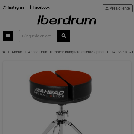
Instagram
Facebook
person
Área cliente
view_headline
search
chevron_right
chevron_right
chevron_right
Ahead
Ahead Drum Thrones/ Banqueta asiento Spinal
14" Spinal G R