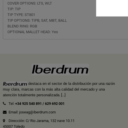
COVER OPTIONS: LTS, WLT
TIP: TIP
TIP TYPE: ST801
TIP OPTIONS: TIPB, SAT, MBT, BALL
BLEND RING: RGB
OPTIONAL MALLET HEAD: Yes
destaca en el sector de la distribución por una razón
muy clara, marcas con la más alta calidad del mercado y una
atención totalmente personalizada
.
[...]
Tel:
+34 925 540 891
/
629 692 001
Email: joseag@iberdrum.com
Dirección: C/ Rio Jarama, 132 nave 10.11
45007 Toledo