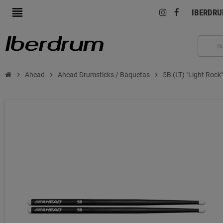
view_headline
IBERDR
chevron_right
Ahead
chevron_right
Ahead Drumsticks / Baquetas
chevron_right
5B (LT) "Light Rock