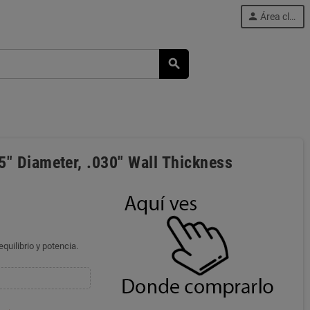
person
Área cliente
search
5" Diameter, .030" Wall Thickness
quilibrio y potencia.