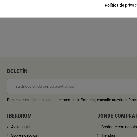
Política de priva
BOLETÍN
Puede darse de baja en cualquier momento. Para ello, consulte nuestra informa
IBERDRUM
DONDE COMPRA
Aviso legal
Contacte con nosotr
Sobre nosotros
Tiendas