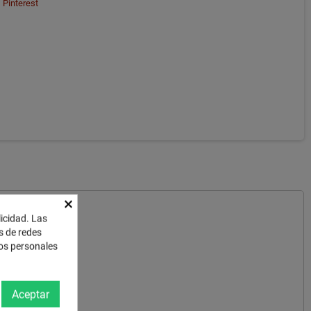
Pinterest
×
licidad. Las
es de redes
tos personales
Aceptar