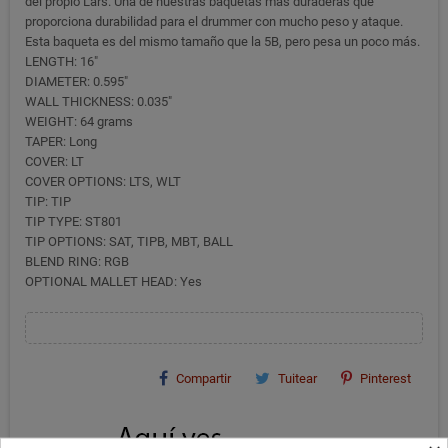
del propio Lars. Una de nuestras baquetas más duraderas que
proporciona durabilidad para el drummer con mucho peso y ataque.
Esta baqueta es del mismo tamaño que la 5B, pero pesa un poco más.
LENGTH: 16"
DIAMETER: 0.595"
WALL THICKNESS: 0.035"
WEIGHT: 64 grams
TAPER: Long
COVER: LT
COVER OPTIONS: LTS, WLT
TIP: TIP
TIP TYPE: ST801
TIP OPTIONS: SAT, TIPB, MBT, BALL
BLEND RING: RGB
OPTIONAL MALLET HEAD: Yes
Compartir
Tuitear
Pinterest