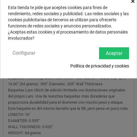
×
Esta tienda te pide que aceptes cookies para fines de
rendimiento, redes sociales y publicidad. Las redes sociales y las
cookies publicitarias de terceros se utilizan para ofrecerte
funciones de redes sociales y anuncios personalizados.
¿Aceptas estas cookies y el procesamiento de datos personales
involucrados?
Configurar
Aceptar
DESCRIPCIÓN
Política de privacidad y cookies
Baquetas Ahead signature .Lars Ulrich "METALLICA" "Scary Guy" (LT)
16.00" (64 grams) .595" Diameter, .035" Wall Thickness
Baquetas Lars Ulrich de edición limitada con ilustraciones originales
del propio Lars. Una de nuestras baquetas más duraderas que
proporciona durabilidad para el drummer con mucho peso y ataque.
Esta baqueta es del mismo tamaño que la 5B, pero pesa un poco más.
LENGTH: 16"
DIAMETER: 0.595"
WALL THICKNESS: 0.035"
WEIGHT: 64 grams