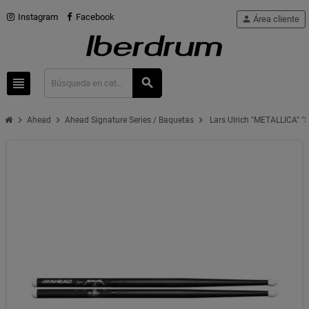
Instagram
Facebook
person
Área cliente
view_headline
search
chevron_right
chevron_right
chevron_right
Ahead
Ahead Signature Series / Baquetas
Lars Ulrich "METALLICA" "S