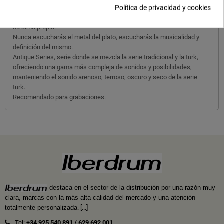
Platos fabricados como la tradición turca manda, con aleación B20
Política de privacidad y cookies
martilleado a mano, totalmente artesanales y cada uno de ellos con
su alma propia.
Nunca escucharás el metal del plato, escucharás la musicalidad y
definición del mismo.
Antique Series, serie donde se mezcla la serie tradicional y la turk,
ofreciendo una gama más compleja de sonidos y posibilidades,
manteniendo el sonido arenoso, terroso, oscuro y seco de la serie
turk.
Recomendado para grabaciones.
destaca en el sector de la distribución por una razón muy
clara, marcas con la más alta calidad del mercado y una atención
totalmente personalizada
.
[...]
Tel:
+34 925 540 891
/
629 692 001