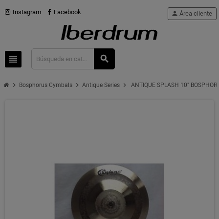
Instagram
Facebook
person
Área cliente
view_headline
search
chevron_right
chevron_right
chevron_right
Bosphorus Cymbals
Antique Series
ANTIQUE SPLASH 10" BOSPHOR