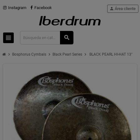
Instagram
Facebook
person
Área cliente
view_headline
search
chevron_right
chevron_right
chevron_right
Bosphorus Cymbals
Black Pearl Series
BLACK PEARL HI-HAT 13"