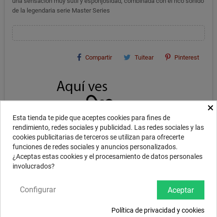
una sensación muy sutil y esponjosidad, combinada con el rico sonido
de la legendaria serie Master Series
Compartir
Tuitear
Pinterest
×
Esta tienda te pide que aceptes cookies para fines de
rendimiento, redes sociales y publicidad. Las redes sociales y las
cookies publicitarias de terceros se utilizan para ofrecerte
funciones de redes sociales y anuncios personalizados.
¿Aceptas estas cookies y el procesamiento de datos personales
involucrados?
Configurar
DESCRIPCIÓN
Aceptar
Política de privacidad y cookies
Platos fabricados como la tradición turca manda, con aleación B20