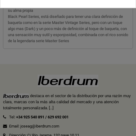
martilleado a mano, totalmente artesanales y cada uno de ellos con
su alma propia
Black Pearl Series, está diseñado para tener una clara definición de
baqueta como en la serie Master Vintage Series, pero con un toque
algo mas (Dark) y un poco más de definición al toque de baqueta, con
una sensación muy sutil y esponjosidad, combinada con el rico sonido
de la legendaria serie Master Series
destaca en el sector de la distribución por una razón muy
clara, marcas con la más alta calidad del mercado y una atención
totalmente personalizada
.
[...]
Tel:
+34 925 540 891
/
629 692 001
Email: joseag@iberdrum.com
Dirección: C/ Rio Jarama, 132 nave 10.11