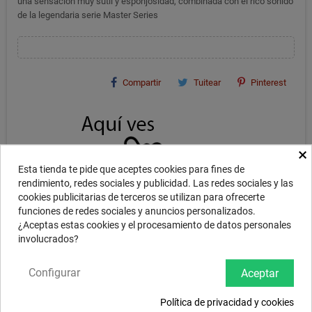
una sensación muy sutil y esponjosidad, combinada con el rico sonido
de la legendaria serie Master Series
Compartir
Tuitear
Pinterest
×
Esta tienda te pide que aceptes cookies para fines de
rendimiento, redes sociales y publicidad. Las redes sociales y las
cookies publicitarias de terceros se utilizan para ofrecerte
funciones de redes sociales y anuncios personalizados.
¿Aceptas estas cookies y el procesamiento de datos personales
involucrados?
Configurar
DESCRIPCIÓN
Aceptar
Política de privacidad y cookies
Platos fabricados como la tradición turca manda, con aleación B20