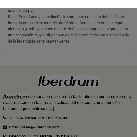
martilleado a mano, totalmente artesanales y cada uno de ellos con
su alma propia
Black Pearl Series, está diseñado para tener una clara definición de
baqueta como en la serie Master Vintage Series, pero con un toque
algo mas (Dark) y un poco más de definición al toque de baqueta, con
una sensación muy sutil y esponjosidad, combinada con el rico sonido
de la legendaria serie Master Series
destaca en el sector de la distribución por una razón muy
clara, marcas con la más alta calidad del mercado y una atención
totalmente personalizada
.
[...]
Tel:
+34 925 540 891
/
629 692 001
Email: joseag@iberdrum.com
Dirección: C/ Rio Jarama, 132 nave 10.11