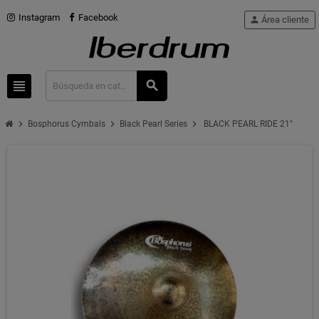
Instagram
Facebook
person
Área cliente
view_headline
search
chevron_right
chevron_right
chevron_right
Bosphorus Cymbals
Black Pearl Series
BLACK PEARL RIDE 21"