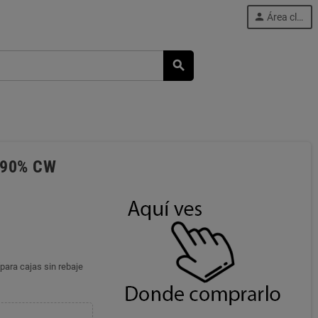
person
Área cliente
search
S+90% CW
para cajas sin rebaje