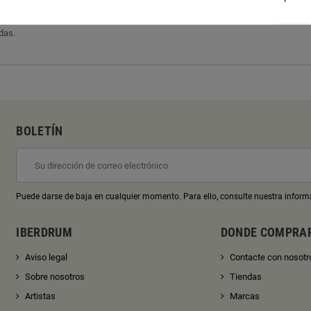
das.
BOLETÍN
Puede darse de baja en cualquier momento. Para ello, consulte nuestra informa
IBERDRUM
DONDE COMPRA
Aviso legal
Contacte con nosotr
Sobre nosotros
Tiendas
Artistas
Marcas