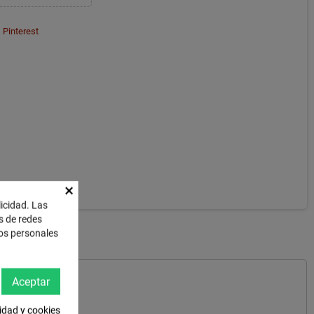
Pinterest
×
licidad. Las
es de redes
tos personales
Aceptar
%
cidad y cookies