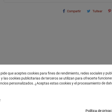
Compartir
Tuitear
 pide que aceptes cookies para fines de rendimiento, redes sociales y pub
 y las cookies publicitarias de terceros se utilizan para ofrecerte funcion
uncios personalizados. ¿Aceptas estas cookies y el procesamiento de da
DESCRIPCIÓN
?
r
" (para cajas sin rebaje para el bordonero o con muy poco rebaje)
través de la alta tensión que reciben los bordones y los bordones de Carbono 90
Política de priva