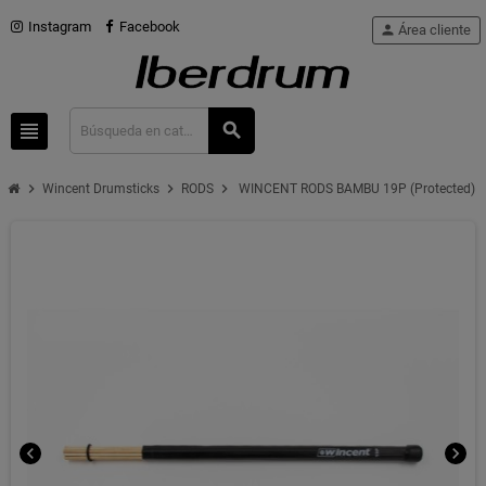
Instagram
Facebook
person
Área cliente
view_headline
search
chevron_right
chevron_right
chevron_right
Wincent Drumsticks
RODS
WINCENT RODS BAMBU 19P (Protected)
chevron_left
chevron_right