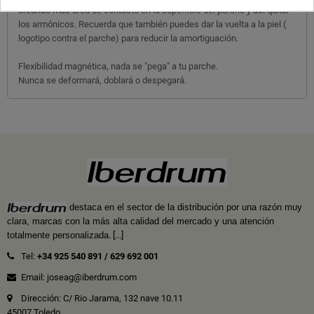
creando más área de contacto en la superficie del parche y así quitar
los armónicos. Recuerda que también puedes dar la vuelta a la piel (
logotipo contra el parche) para reducir la amortiguación.
Flexibilidad magnética, nada se "pega" a tu parche.
Nunca se deformará, doblará o despegará.
destaca en el sector de la distribución por una razón muy
clara, marcas con la más alta calidad del mercado y una atención
totalmente personalizada
.
[...]
Tel:
+34 925 540 891
/
629 692 001
Email: joseag@iberdrum.com
Dirección: C/ Rio Jarama, 132 nave 10.11
45007 Toledo