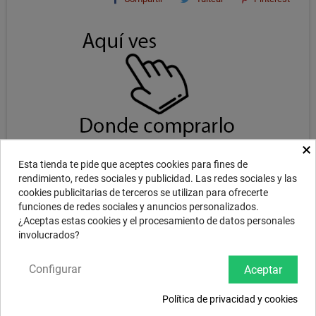
×
Esta tienda te pide que aceptes cookies para fines de
rendimiento, redes sociales y publicidad. Las redes sociales y las
DESCRIPCIÓN
cookies publicitarias de terceros se utilizan para ofrecerte
funciones de redes sociales y anuncios personalizados.
¿Aceptas estas cookies y el procesamiento de datos personales
003-2PK
involucrados?
Paquete de 2 unidades de auténticas piezas de piel americana para
usar con Snareweight. Compatible con los # 1,2,3,4 y 5 Brass
Configurar
Aceptar
Puedes conseguir 6 opciones distintas de amortiguación. Elija una
pieza de cuero fino o grueso para marcar rápidamente la atenuación
Política de privacidad y cookies
del sonido de tu caja. También puedes usar dos piezas de lado a lado