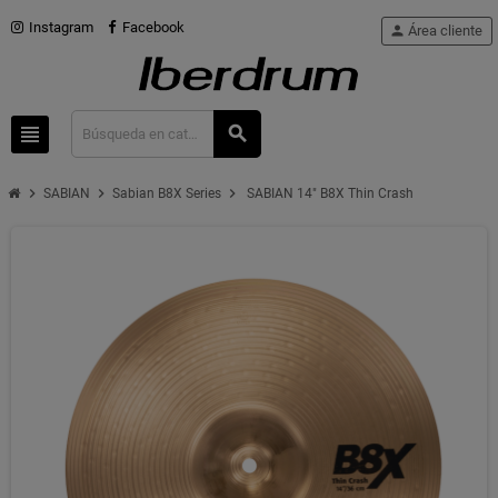
Instagram
Facebook
person
Área cliente
view_headline
search
chevron_right
chevron_right
chevron_right
SABIAN
Sabian B8X Series
SABIAN 14" B8X Thin Crash