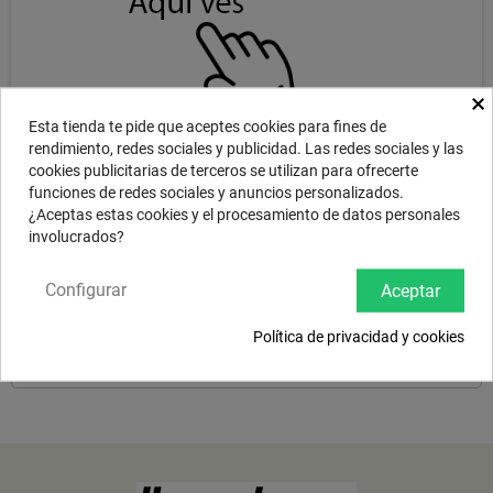
×
Esta tienda te pide que aceptes cookies para fines de
rendimiento, redes sociales y publicidad. Las redes sociales y las
cookies publicitarias de terceros se utilizan para ofrecerte
funciones de redes sociales y anuncios personalizados.
¿Aceptas estas cookies y el procesamiento de datos personales
DESCRIPCIÓN
involucrados?
Configurar
Aceptar
Fast, punchy, bright and loud attack make the SABIAN 14" B8X Thin
Crash a cutting model. Precision formed, hammered and lathed for
Política de privacidad y cookies
pure, tonally tight sounds, B8X is the bright, cutting sound of pure
Bronze … at a low price that makes your first move int