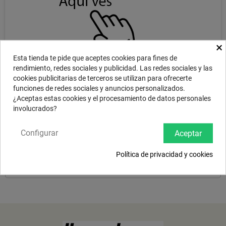
×
Esta tienda te pide que aceptes cookies para fines de
rendimiento, redes sociales y publicidad. Las redes sociales y las
cookies publicitarias de terceros se utilizan para ofrecerte
funciones de redes sociales y anuncios personalizados.
¿Aceptas estas cookies y el procesamiento de datos personales
DESCRIPCIÓN
involucrados?
Configurar
Aceptar
Fast, punchy, bright and loud attack make the SABIAN 15" B8X Thin
Crash a cutting model. Precision formed, hammered and lathed for
Política de privacidad y cookies
pure, tonally tight sounds, B8X is the bright, cutting sound of pure
Bronze … at a low price that makes your first move int