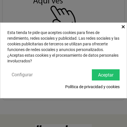
×
Esta tienda te pide que aceptes cookies para fines de
rendimiento, redes sociales y publicidad. Las redes sociales y las
cookies publicitarias de terceros se utilizan para ofrecerte
funciones de redes sociales y anuncios personalizados.
¿Aceptas estas cookies y el procesamiento de datos personales
DESCRIPCIÓN
involucrados?
Configurar
Aceptar
Dual-purpose model delivers full-bodied riding and loud crashing
equally well. The SABIAN 18" SBr Crash Ride is the best value in pure
Política de privacidad y cookies
brass, ideal for beginners. With hammered and lathed surface, tightly
focused sound and nice price, SBr is in a class o