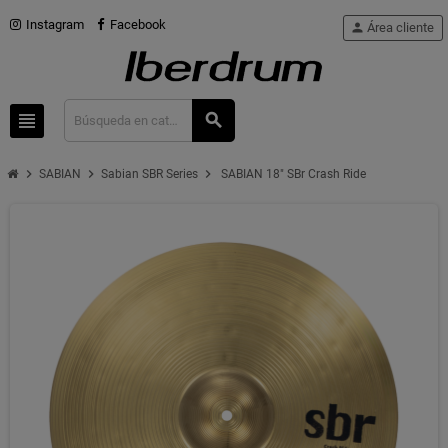
Instagram
Facebook
person
Área cliente
view_headline
search
chevron_right
chevron_right
chevron_right
SABIAN
Sabian SBR Series
SABIAN 18" SBr Crash Ride