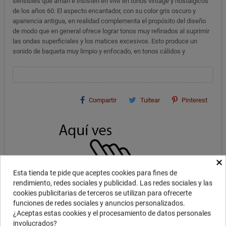
sensibles que aman e insisten en vivir en tonos vintage y nostálgicos
de los años 60. El aspecto encantador, con su color gris oscuro y
apariencia antigua, en realidad complementa el propósito del diseño
de modo que en general ofrece lograr tonos muy refinados al suprimir
las ondas superficiales y los matices excesivos. Esto produce un
sonido de baqueta muy limpio y enfocado, en tonos cálidos y
Compartir
Tuitear
Pinterest
×
Esta tienda te pide que aceptes cookies para fines de
rendimiento, redes sociales y publicidad. Las redes sociales y las
cookies publicitarias de terceros se utilizan para ofrecerte
funciones de redes sociales y anuncios personalizados.
¿Aceptas estas cookies y el procesamiento de datos personales
involucrados?