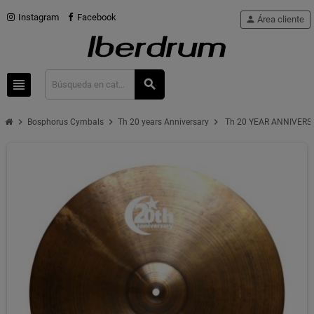
Instagram
Facebook
person
Área cliente
view_headline
search
chevron_right
chevron_right
chevron_right
Bosphorus Cymbals
Th 20 years Anniversary
Th 20 YEAR ANNIVERSA