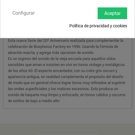
DESCRIPCIÓN
Configurar
Aceptar
Platos fabricados como la tradición turca manda, con aleación B20
Política de privacidad y cookies
martilleado a mano, totalmente artesanales y cada uno de ellos con
su alma propia.
Esta nueva Serie del 20º Aniversario realizada para complementar la
celebración de Bosphorus Factory en 1996. Usando la fórmula de
aleación exacta, y agrega más opciones de sonido
Es un regreso del sonido de la vieja escuela para aquellos oídos
sensibles que aman e insisten en vivir en tonos vintage y nostálgicos
de los años 60. El aspecto encantador, con su color gris oscuro y
apariencia antigua, en realidad complementa el propósito del diseño
de modo que en general ofrece lograr tonos muy refinados al suprimir
las ondas superficiales y los matices excesivos. Esto produce un
sonido de baqueta muy limpio y enfocado, en tonos cálidos y oscuros
de estilos de bajo a medio alto