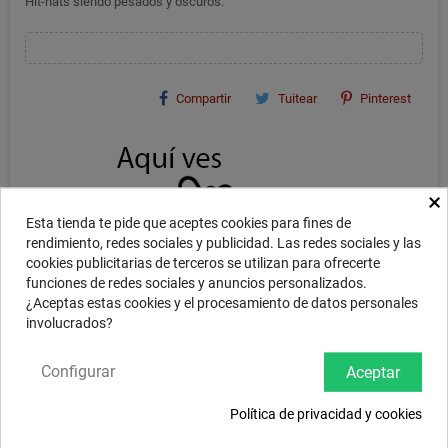
Hit-hats siendo pesados y oscuros.
Compartir
Tuitear
Pinterest
×
Esta tienda te pide que aceptes cookies para fines de
rendimiento, redes sociales y publicidad. Las redes sociales y las
cookies publicitarias de terceros se utilizan para ofrecerte
funciones de redes sociales y anuncios personalizados.
¿Aceptas estas cookies y el procesamiento de datos personales
involucrados?
Configurar
DESCRIPCIÓN
Aceptar
Política de privacidad y cookies
Platos fabricados como la tradición turca manda, con aleación B20
martilleado a mano, totalmente artesanales y cada uno de ellos con