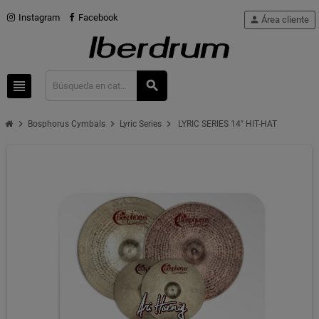
Instagram
Facebook
person
Área cliente
view_headline
search
chevron_right
chevron_right
chevron_right
Bosphorus Cymbals
Lyric Series
LYRIC SERIES 14" HIT-HAT