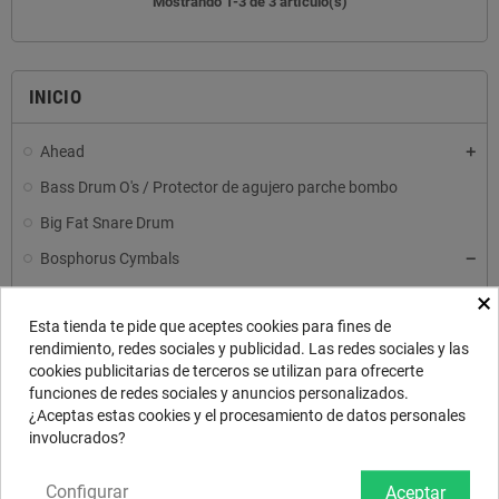
Mostrando 1-3 de 3 artículo(s)
INICIO
Ahead
Bass Drum O's / Protector de agujero parche bombo
Big Fat Snare Drum
Bosphorus Cymbals
Crazy Cleaner and Polish / Limpiador para platos
×
Esta tienda te pide que aceptes cookies para fines de
Cymbal Crown Cymbal Holder / Protector de plato
rendimiento, redes sociales y publicidad. Las redes sociales y las
Cympad / Fieltros de neopreno
cookies publicitarias de terceros se utilizan para ofrecerte
funciones de redes sociales y anuncios personalizados.
DANMAR PERCUSSION / Mazas y protectores de bombo
¿Aceptas estas cookies y el procesamiento de datos personales
Drum N Base / Alfombras
involucrados?
Drum N Base / Protector para aro de bombo
Configurar
Aceptar