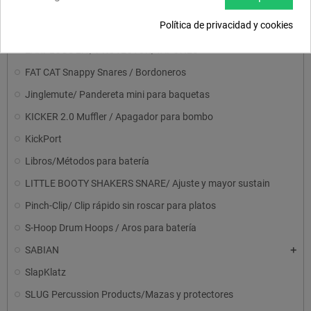
DrumDial Drum Tuner / Afinadores
Política de privacidad y cookies
Dunnett Throw- Off/ Tirador para bordoneros
EARPLUGS 2.1/ PROTECTOR/TAPONES
FAT CAT Snappy Snares / Bordoneros
Jinglemute/ Pandereta mini para baquetas
KICKER 2.0 Muffler / Apagador para bombo
KickPort
Libros/Métodos para batería
LITTLE BOOTY SHAKERS SNARE/ Ajuste y mayor sustain
Pinch-Clip/ Clip rápido sin roscar para platos
S-Hoop Drum Hoops / Aros para batería
SABIAN
SlapKlatz
SLUG Percussion Products/Mazas y protectores