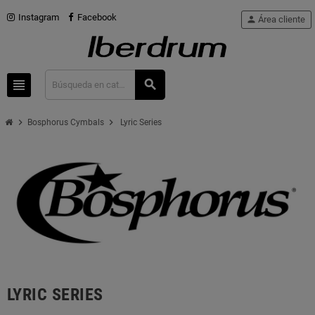
Instagram
Facebook
person
Área cliente
view_headline
search
chevron_right
chevron_right
Bosphorus Cymbals
Lyric Series
LYRIC SERIES