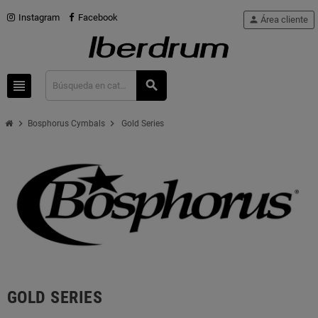
Instagram
Facebook
person
Área cliente
view_headline
search
chevron_right
chevron_right
Bosphorus Cymbals
Gold Series
GOLD SERIES