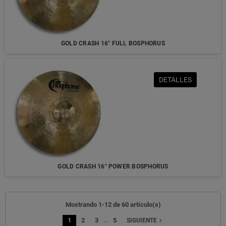
GOLD CRASH 16" FULL BOSPHORUS
DETALLES
GOLD CRASH 16" POWER BOSPHORUS
Mostrando 1-12 de 60 artículo(s)
…
1
2
3
5
navigate_next
SIGUIENTE