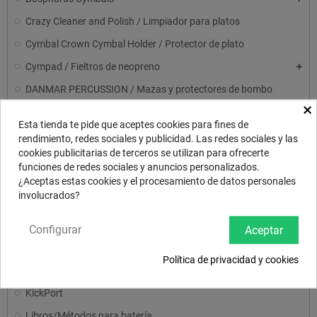
Crazy Cleaner and Polish / Limpiador para platos
Cymbal Crown Cymbal Holder / Protector de plato
Cympad / Fieltros de neopreno
DANMAR PERCUSSION / Mazas y protectores de bombo
×
Drum N Base / Alfombras
Esta tienda te pide que aceptes cookies para fines de
Drum N Base / Protector para aro de bombo
rendimiento, redes sociales y publicidad. Las redes sociales y las
cookies publicitarias de terceros se utilizan para ofrecerte
DrumDial Drum Tuner / Afinadores
funciones de redes sociales y anuncios personalizados.
Dunnett Throw- Off/ Tirador para bordoneros
¿Aceptas estas cookies y el procesamiento de datos personales
involucrados?
EARPLUGS 2.1/ PROTECTOR/TAPONES
FAT CAT Snappy Snares / Bordoneros
Configurar
Aceptar
Jinglemute/ Pandereta mini para baquetas
Política de privacidad y cookies
KICKER 2.0 Muffler / Apagador para bombo
KickPort
Libros/Métodos para batería