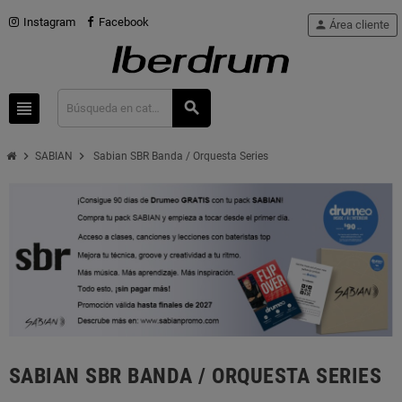
Instagram
Facebook
person
Área cliente
view_headline
search
chevron_right
chevron_right
SABIAN
Sabian SBR Banda / Orquesta Series
SABIAN SBR BANDA / ORQUESTA SERIES