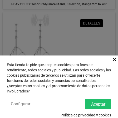
HEAVY DUTY Tenor Pad/Snare Stand, 3 Section, Range 27" to 40"
DETALLES
×
Esta tienda te pide que aceptes cookies para fines de
Marching Bass Drum Practice Pad Stand, 3 -tier, 7/8" Receptacle, Range
rendimiento, redes sociales y publicidad. Las redes sociales y las
24" to 56"
cookies publicitarias de terceros se utilizan para ofrecerte
funciones de redes sociales y anuncios personalizados.
¿Aceptas estas cookies y el procesamiento de datos personales
involucrados?
Mostrando 1-6 de 6 artículo(s)
Configurar
Aceptar
Política de privacidad y cookies
INICIO