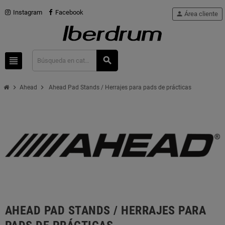
Instagram
Facebook
person
Área cliente
view_headline
search
chevron_right
chevron_right
Ahead
Ahead Pad Stands / Herrajes para pads de prácticas
AHEAD PAD STANDS / HERRAJES PARA