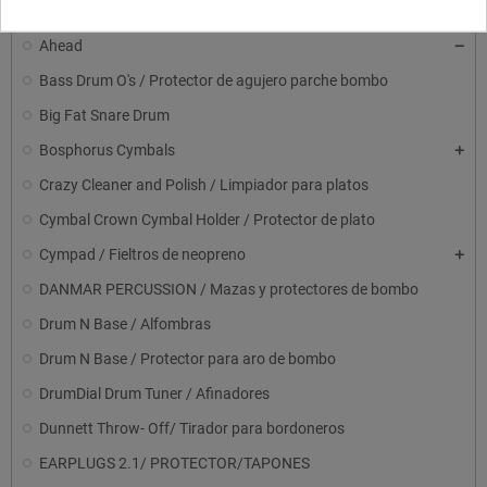
Ahead
Bass Drum O's / Protector de agujero parche bombo
Big Fat Snare Drum
Bosphorus Cymbals
Crazy Cleaner and Polish / Limpiador para platos
Cymbal Crown Cymbal Holder / Protector de plato
Cympad / Fieltros de neopreno
DANMAR PERCUSSION / Mazas y protectores de bombo
Drum N Base / Alfombras
Drum N Base / Protector para aro de bombo
DrumDial Drum Tuner / Afinadores
Dunnett Throw- Off/ Tirador para bordoneros
EARPLUGS 2.1/ PROTECTOR/TAPONES