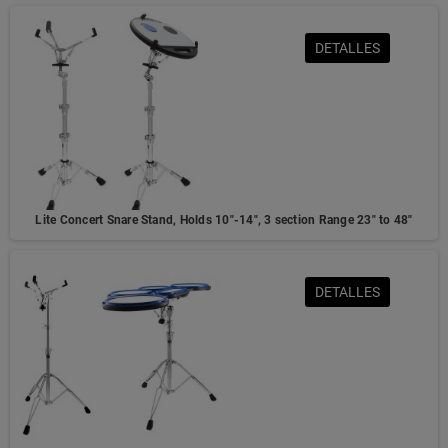
DETALLES
Lite Concert Snare Stand, Holds 10"-14", 3 section Range 23" to 48"
DETALLES