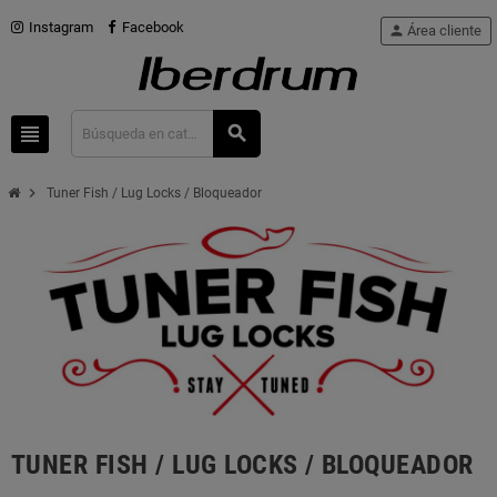
Instagram
Facebook
person
Área cliente
view_headline
search
chevron_right
Tuner Fish / Lug Locks / Bloqueador
TUNER FISH / LUG LOCKS / BLOQUEADOR