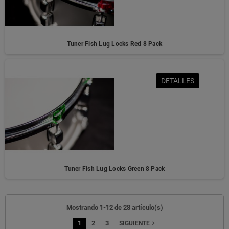
Tuner Fish Lug Locks Red 8 Pack
DETALLES
Tuner Fish Lug Locks Green 8 Pack
Mostrando 1-12 de 28 artículo(s)
1
2
3
navigate_next
SIGUIENTE