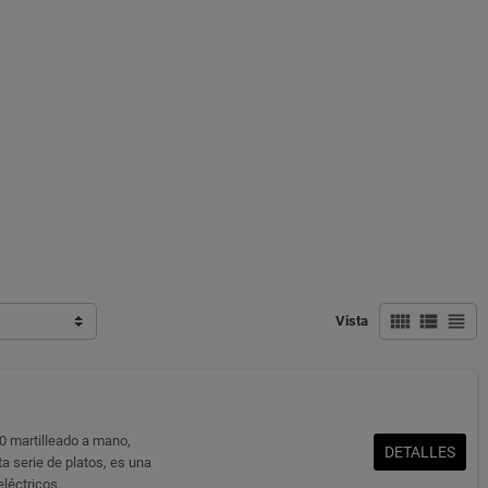
view_comfy
view_list
view_headline
Vista
0 martilleado a mano,
DETALLES
a serie de platos, es una
eléctricos.