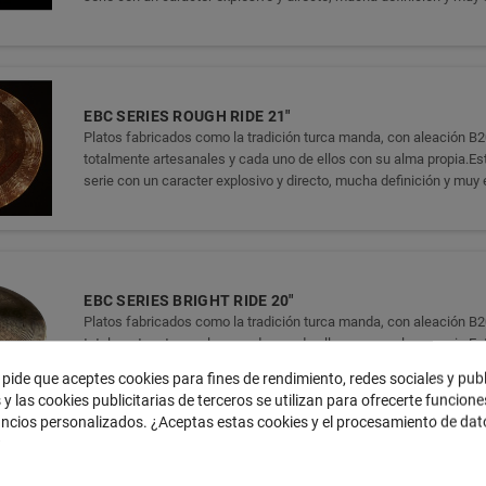
EBC SERIES ROUGH RIDE 21"
Platos fabricados como la tradición turca manda, con aleación B2
totalmente artesanales y cada uno de ellos con su alma propia.Est
serie con un caracter explosivo y directo, mucha definición y muy 
EBC SERIES BRIGHT RIDE 20"
Platos fabricados como la tradición turca manda, con aleación B2
totalmente artesanales y cada uno de ellos con su alma propia.Est
serie con un caracter explosivo y directo, mucha definición y muy 
 pide que aceptes cookies para fines de rendimiento, redes sociales y pub
 y las cookies publicitarias de terceros se utilizan para ofrecerte funcion
uncios personalizados. ¿Aceptas estas cookies y el procesamiento de da
?
EBC SERIES CRASH 19" FULL