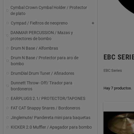
Cymbal Crown Cymbal Holder / Protector
de plato
Cympad / Fieltros de neopreno
DANMAR PERCUSSION / Mazas y
protectores de bombo
Drum N Base / Alfombras
EBC SERI
Drum N Base / Protector para aro de
bombo
EBC Series
DrumDial Drum Tuner / Afinadores
Dunnett Throw- Off/ Tirador para
Hay 7 productos.
bordoneros
EARPLUGS 2.1/ PROTECTOR/TAPONES
FAT CAT Snappy Snares / Bordoneros
Jinglemute/ Pandereta mini para baquetas
KICKER 2.0 Muffler / Apagador para bombo