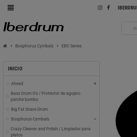
view_headline
IBERDR
chevron_right
Bosphorus Cymbals
chevron_right
EBC Series
INICIO
Ahead
Bass Drum O's / Protector de agujero
parche bombo
Big Fat Snare Drum
Bosphorus Cymbals
Crazy Cleaner and Polish / Limpiador para
platos