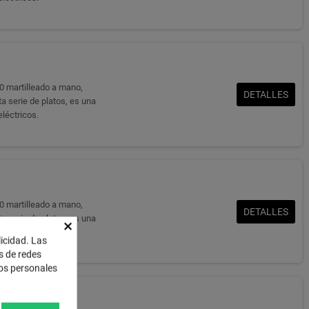
0 martilleado a mano,
DETALLES
a serie de platos, es una
eléctricos.
0 martilleado a mano,
DETALLES
a serie de platos, es una
×
eléctricos.
licidad. Las
es de redes
tos personales