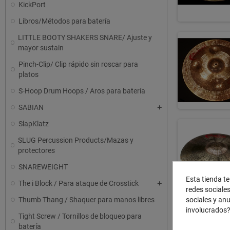
KickPort
Libros/Métodos para batería
LITTLE BOOTY SHAKERS SNARE/ Ajuste y
mayor sustain
Pinch-Clip/ Clip rápido sin roscar para
platos
S-Hoop Drum Hoops / Aros para batería
SABIAN
SlapKlatz
SLUG Percussion Products/Mazas y
protectores
SNAREWEIGHT
Esta tienda te
The i Block / Para ataque de Crosstick
redes sociales
sociales y an
Thumb Thang / Shaquer para manos libres
involucrados
Tight Screw / Tornillos de bloqueo para
batería