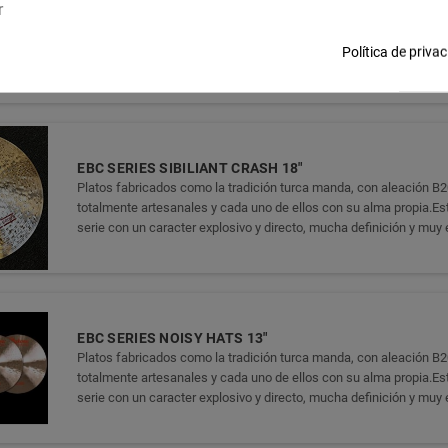
r
Platos fabricados como la tradición turca manda, con aleación B2
totalmente artesanales y cada uno de ellos con su alma propia.Est
Política de priva
serie con un caracter explosivo y directo, mucha definición y muy 
EBC SERIES SIBILIANT CRASH 18"
Platos fabricados como la tradición turca manda, con aleación B2
totalmente artesanales y cada uno de ellos con su alma propia.Est
serie con un caracter explosivo y directo, mucha definición y muy 
EBC SERIES NOISY HATS 13"
Platos fabricados como la tradición turca manda, con aleación B2
totalmente artesanales y cada uno de ellos con su alma propia.Est
serie con un caracter explosivo y directo, mucha definición y muy 