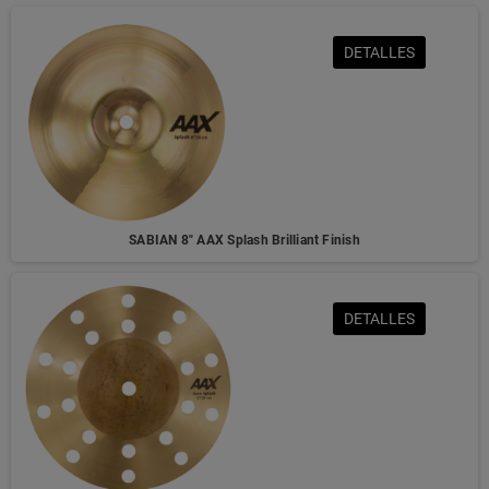
DETALLES
SABIAN 8" AAX Splash Brilliant Finish
DETALLES