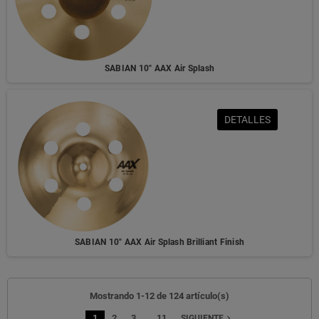
SABIAN 10" AAX Air Splash
DETALLES
SABIAN 10" AAX Air Splash Brilliant Finish
Mostrando 1-12 de 124 artículo(s)
…
1
2
3
11
navigate_next
SIGUIENTE