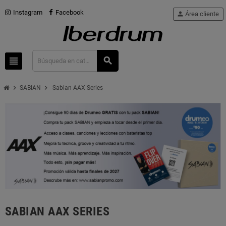
Instagram
Facebook
person
Área cliente
view_headline
search
chevron_right
chevron_right
SABIAN
Sabian AAX Series
SABIAN AAX SERIES