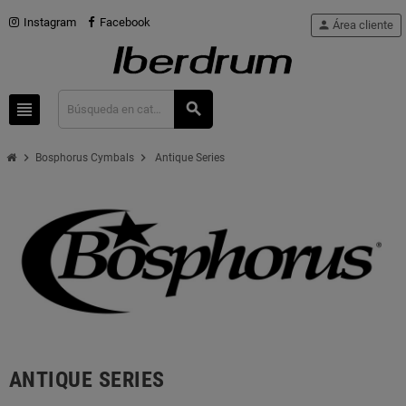
Instagram
Facebook
person
Área cliente
view_headline
search
chevron_right
chevron_right
Bosphorus Cymbals
Antique Series
ANTIQUE SERIES