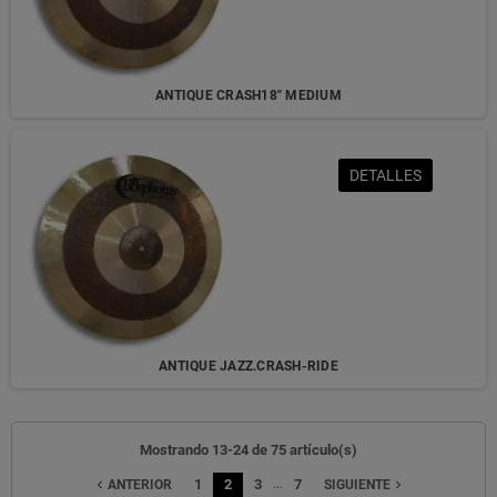
ANTIQUE CRASH18" MEDIUM
DETALLES
ANTIQUE JAZZ.CRASH-RIDE
Mostrando 13-24 de 75 artículo(s)
…
1
2
3
7
navigate_before
navigate_next
ANTERIOR
SIGUIENTE