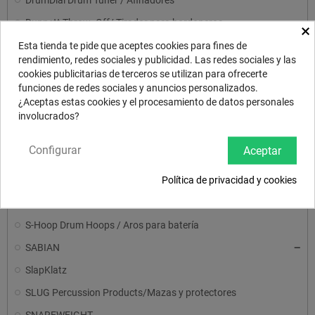
DrumDial Drum Tuner / Afinadores
Dunnett Throw- Off/ Tirador para bordoneros
×
EARPLUGS 2.1/ PROTECTOR/TAPONES
Esta tienda te pide que aceptes cookies para fines de
rendimiento, redes sociales y publicidad. Las redes sociales y las
FAT CAT Snappy Snares / Bordoneros
cookies publicitarias de terceros se utilizan para ofrecerte
funciones de redes sociales y anuncios personalizados.
Jinglemute/ Pandereta mini para baquetas
¿Aceptas estas cookies y el procesamiento de datos personales
KICKER 2.0 Muffler / Apagador para bombo
involucrados?
KickPort
Configurar
Aceptar
Libros/Métodos para batería
Política de privacidad y cookies
LITTLE BOOTY SHAKERS SNARE/ Ajuste y mayor sustain
Pinch-Clip/ Clip rápido sin roscar para platos
S-Hoop Drum Hoops / Aros para batería
SABIAN
SlapKlatz
SLUG Percussion Products/Mazas y protectores