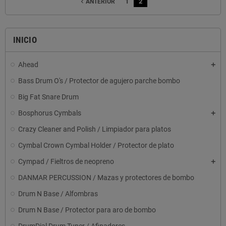
1
2
navigate_before
ANTERIOR
INICIO
Ahead
Bass Drum O's / Protector de agujero parche bombo
Big Fat Snare Drum
Bosphorus Cymbals
Crazy Cleaner and Polish / Limpiador para platos
Cymbal Crown Cymbal Holder / Protector de plato
Cympad / Fieltros de neopreno
DANMAR PERCUSSION / Mazas y protectores de bombo
Drum N Base / Alfombras
Drum N Base / Protector para aro de bombo