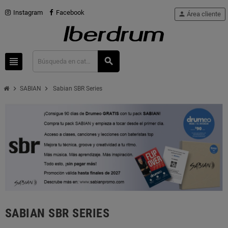
Instagram
Facebook
person
Área cliente
view_headline
search
chevron_right
chevron_right
SABIAN
Sabian SBR Series
SABIAN SBR SERIES